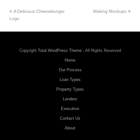
A Delicious Cheeseburger
Making Mockups
Logo
Copyright
Total WordPress Theme
- All Rights Reserved
Home
Our Process
Loan Types
Property Types
Lenders
Executive
Contact Us
About