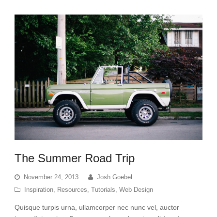
The Summer Road Trip
November 24, 2013
Josh Goebel
Inspiration
,
Resources
,
Tutorials
,
Web Design
Quisque turpis urna, ullamcorper nec nunc vel, auctor