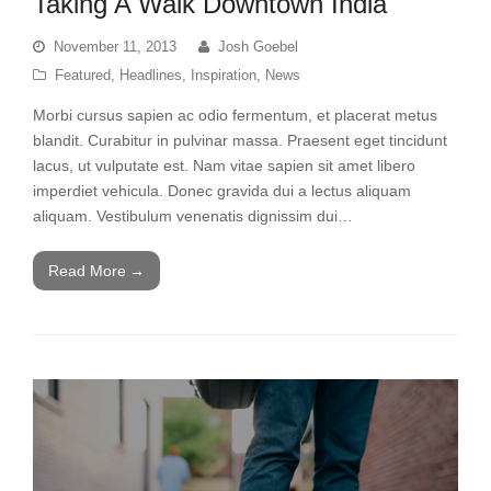
Taking A Walk Downtown India
November 11, 2013
Josh Goebel
Featured
,
Headlines
,
Inspiration
,
News
Morbi cursus sapien ac odio fermentum, et placerat metus
blandit. Curabitur in pulvinar massa. Praesent eget tincidunt
lacus, ut vulputate est. Nam vitae sapien sit amet libero
imperdiet vehicula. Donec gravida dui a lectus aliquam
aliquam. Vestibulum venenatis dignissim dui…
Read More
→