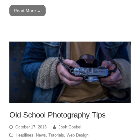
Read More
→
Old School Photography Tips
October 17, 2013
Josh Goebel
Headlines
,
News
,
Tutorials
,
Web Design