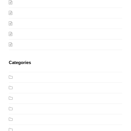
(no title)
Photography Tips For Beginners
Award Winning Video by One Ocean, One Breath
My First Marathon
Mobile Friendly Design
Categories
Design Trends
Events
Featured
Headlines
Inspiration
News