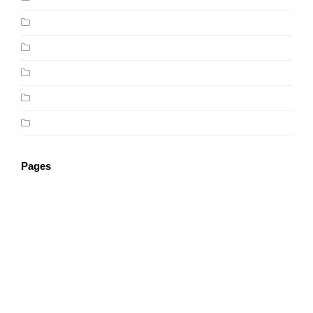
Photography
Resources
Tutorials
Uncategorized
Web Design
Pages
About
Contact Us
FAQ and/or Loan Types
Home
Home Draft 1
Homepage 26
Lenders
Loan Types