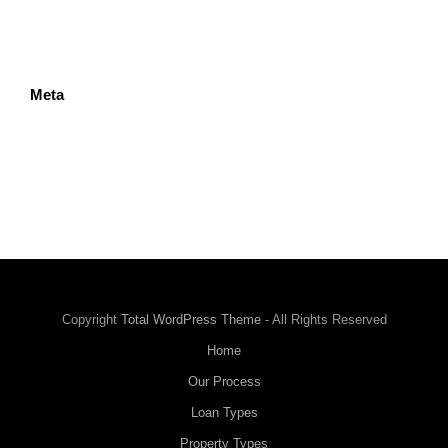
Our Process
Property Types
Meta
Log in
Entries feed
Comments feed
WordPress.org
Copyright
Total WordPress Theme
- All Rights Reserved
Home
Our Process
Loan Types
Property Types